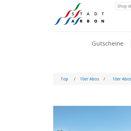
Gutscheine
Top
/
10er Abos
/
10er Abo